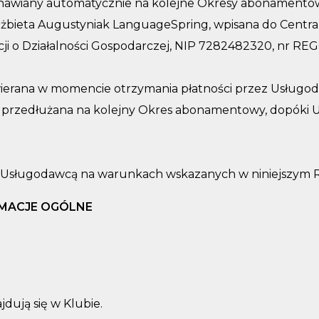
dnawiany automatycznie na kolejne Okresy abonamento
żbieta Augustyniak LanguageSpring, wpisana do Centralne
ji o Działalności Gospodarczej, NIP 7282482320, nr REG
erana w momencie otrzymania płatności przez Usługod
 przedłużana na kolejny Okres abonamentowy, dopóki U
Usługodawcą na warunkach wskazanych w niniejszym Reg
RMACJE OGÓLNE
dują się w Klubie.