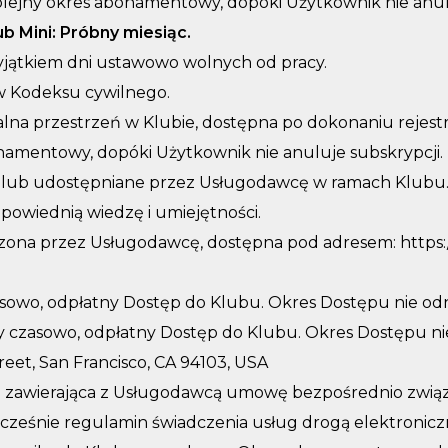
lejny okres abonamentowy, dopóki Użytkownik nie anul
b Mini: Próbny miesiąc.
wyjątkiem dni ustawowo wolnych od pracy.
w Kodeksu cywilnego.
na przestrzeń w Klubie, dostępna po dokonaniu rejestr
namentowy, dopóki Użytkownik nie anuluje subskrypcji.
ne lub udostępniane przez Usługodawcę w ramach Klubu
powiednią wiedzę i umiejętności.
zona przez Usługodawcę, dostępna pod adresem: https:
asowo, odpłatny Dostęp do Klubu. Okres Dostępu nie odn
y czasowo, odpłatny Dostęp do Klubu. Okres Dostępu ni
treet, San Francisco, CA 94103, USA
a zawierająca z Usługodawcą umowę bezpośrednio związan
ocześnie regulamin świadczenia usług drogą elektronicz