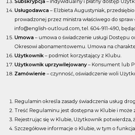
Subskrypcja
– indywidualny i płatny dostęp Uż
Usługodawca
– Elżbieta Augustyniak, przedsiębi
prowadzonej przez ministra właściwego do spraw g
info@english-outloud.com, tel. 604-911-490, będ
Umowa
– umowa o świadczenie usługi Dostępu o
Okresowi abonamentowemu
.
Umowa na charakter
Użytkownik
– podmiot korzystający z Klubu.
Użytkownik uprzywilejowany
– Konsument lub Pr
Zamówienie
– czynność, oświadczenie woli Użyt
Regulamin określa zasady świadczenia usług dro
Treść Regulaminu jest dostępna w Klubie i może
Rejestrując się w Klubie, Użytkownik potwierdza, 
Szczegółowe informacje o Klubie, w tym o funkcjac