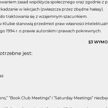
owaniem zasad współżycia społecznego oraz zgodnie z p
adzanie w lekcjach (zwłaszcza przez zbędne hałasy).
 do traktowania się z wzajemnym szacunkiem.
 Klubie stanowią przedmiot praw własności intelektualn
ego 1994 r. o prawie autorskim i prawach pokrewnych.
§
3 WYMO
otrzebne jest:
az
ssions,” “Book Club Meetings” i “Saturday Meetings” nie