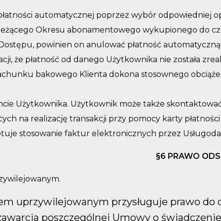
płatności automatycznej poprzez wybór odpowiedniej o
 bieżącego Okresu abonamentowego wykupionego do cz
cji Dostępu, powinien on anulować płatność automaty
macji, że płatność od danego Użytkownika nie została 
a rachunku bakowego Klienta dokona stosownego obcią
oncie Użytkownika. Użytkownik może także skontaktować 
 na realizację transakcji przy pomocy karty płatności U
tuje stosowanie faktur elektronicznych przez Usługoda
§6 PRAWO ODS
zywilejowanym.
 uprzywilejowanym przysługuje prawo do ods
 zawarcia poszczególnej Umowy o świadczenie u