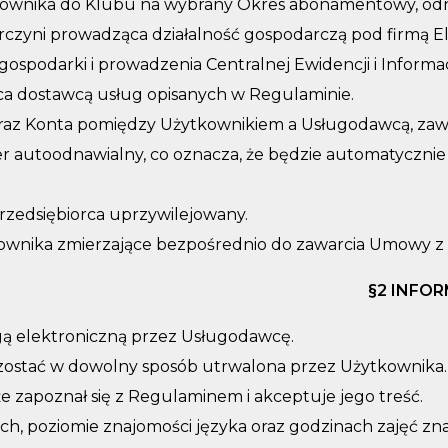
ytkownika do Klubu na wybrany Okres abonamentowy, o
orczyni prowadząca działalność gospodarczą pod firmą El
ospodarki i prowadzenia Centralnej Ewidencji i Informac
ąca dostawcą usług opisanych w Regulaminie.
raz Konta pomiędzy Użytkownikiem a Usługodawcą, zawi
 autoodnawialny, co oznacza, że będzie automatycznie
zedsiębiorca uprzywilejowany.
kownika zmierzające bezpośrednio do zawarcia Umowy z 
§
2 INFO
gą elektroniczną przez Usługodawcę.
 zostać w dowolny sposób utrwalona przez Użytkownika.
że zapoznał się z Regulaminem i akceptuje jego treść.
h, poziomie znajomości języka oraz godzinach zajęć znaj