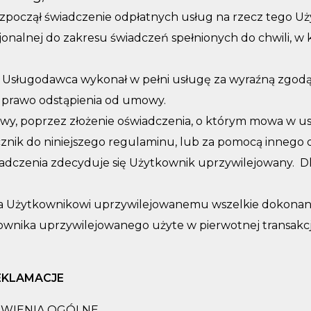
czął świadczenie odpłatnych usług na rzecz tego Uż
onalnej do zakresu świadczeń spełnionych do chwili, w
 Usługodawca wykonał w pełni usługę za wyraźną zgodą
 prawo odstąpienia od umowy.
y, poprzez złożenie oświadczenia, o którym mowa w ust
ącznik do niniejszego regulaminu, lub za pomocą inneg
iadczenia zdecyduje się Użytkownik uprzywilejowany. D
Użytkownikowi uprzywilejowanemu wszelkie dokonane pr
kownika uprzywilejowanego użyte w pierwotnej transakcj
EKLAMACJE
OWIENIA OGÓLNE