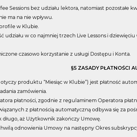
ee Sessions bez udziału lektora, natomiast pozostałe kw
nie ma na nie wpływu.
rofile w Klubie.
działu w co najmniej trzech Live Lessons i dziewięciu
czone czasowo korzystanie z usługi Dostępu i Konta.
§
5 ZASADY PŁATNOŚCI A
otyczy produktu “Miesiąc w Klubie”) jest płatność auto
ładania zamówienia.
ora płatności, zgodnie z regulaminem Operatora płatn
wiązanych z płatnością automatyczną odbywa się za poś
ak długo, aż Użytkownik zakończy Umowę.
wilą odnowienia Umowy na następny Okres subskrypcyjn