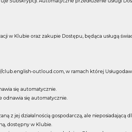
uje Subskrypcji. Automatyczne przedłużenie usługi D
acji w Klubie oraz zakupie Dostępu, będąca usługą świa
.
//club.english-outloud.com, w ramach której Usługoda
awia się automatycznie.
e odnawia się automatycznie.
ą z jej działalnością gospodarczą, ale nieposiadającą 
ną, dostępny w Klubie.