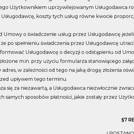
go Użytkownikiem uprzywilejowanym Usługodawca rozpo
 Usługodawcę, koszty tych usług równe kwocie proporcj
d Umowy o świadczenie usług przez Usługodawcę jeżeli
że po spełnieniu świadczenia przez Usługodawcę utraci
informować Usługodawcę o decyzji o odstąpieniu od Umow
łożone m.in. przy użyciu formularza stanowiącego zał
adres, w zależności od tego na jaką drogę złożenia ośw
rzed upływem tego terminu.
ię za niezawartą, a Usługodawca niezwłocznie zwraca 
ch samych sposobów płatności, jakie zostały przez Użyt
§7 R
I POSTAN