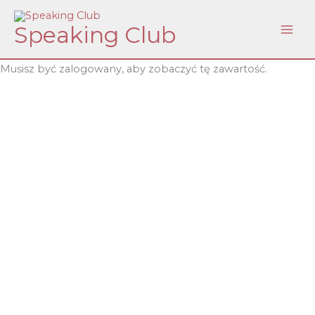
Skip
Speaking Club
to
content
Musisz być zalogowany, aby zobaczyć tę zawartość.