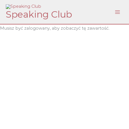
Skip
Speaking Club
to
content
Musisz być zalogowany, aby zobaczyć tę zawartość.