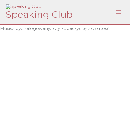
Skip
Speaking Club
to
content
Musisz być zalogowany, aby zobaczyć tę zawartość.