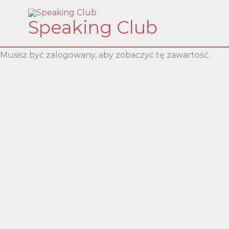
Skip
Speaking Club
to
content
Musisz być zalogowany, aby zobaczyć tę zawartość.