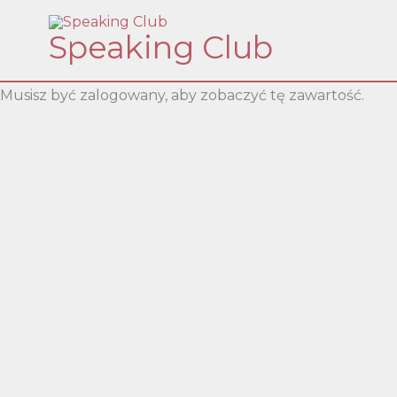
Skip
Speaking Club
to
content
Musisz być zalogowany, aby zobaczyć tę zawartość.