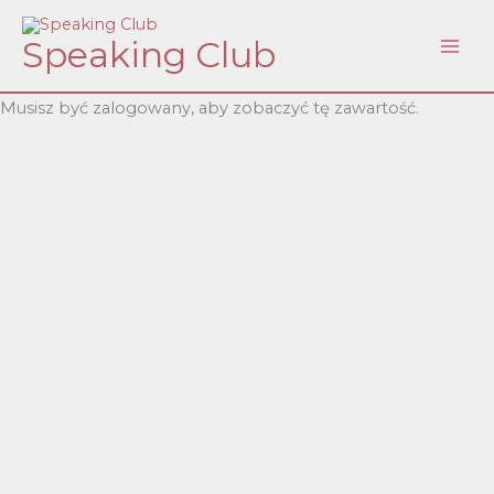
Skip
Speaking Club
to
content
Musisz być zalogowany, aby zobaczyć tę zawartość.