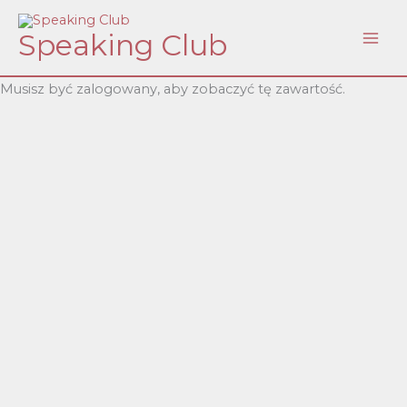
Skip
Speaking Club
to
content
Musisz być zalogowany, aby zobaczyć tę zawartość.