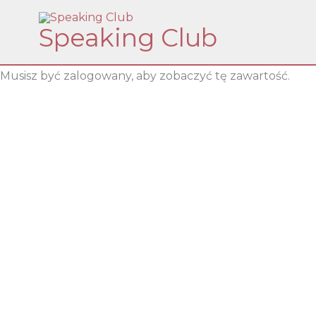
Skip
Speaking Club
to
content
Musisz być zalogowany, aby zobaczyć tę zawartość.