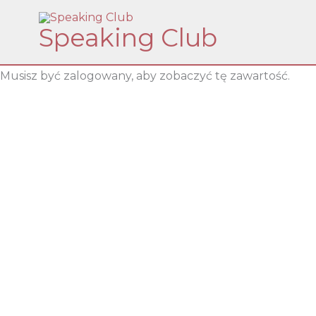
Skip
Speaking Club
to
content
Musisz być zalogowany, aby zobaczyć tę zawartość.