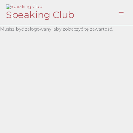
Skip
Speaking Club
to
content
Musisz być zalogowany, aby zobaczyć tę zawartość.