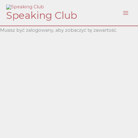
Skip
Speaking Club
to
content
Musisz być zalogowany, aby zobaczyć tę zawartość.