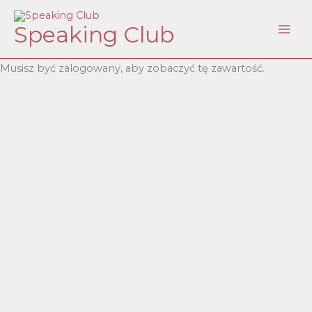
Skip
Speaking Club
to
content
Musisz być zalogowany, aby zobaczyć tę zawartość.