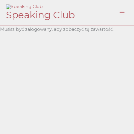
Skip
Speaking Club
to
content
Musisz być zalogowany, aby zobaczyć tę zawartość.