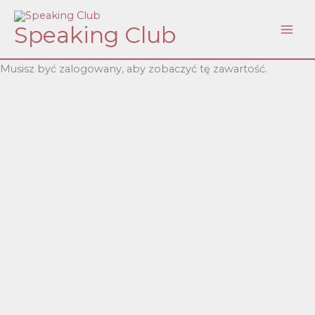
Skip
Speaking Club
to
content
Musisz być zalogowany, aby zobaczyć tę zawartość.