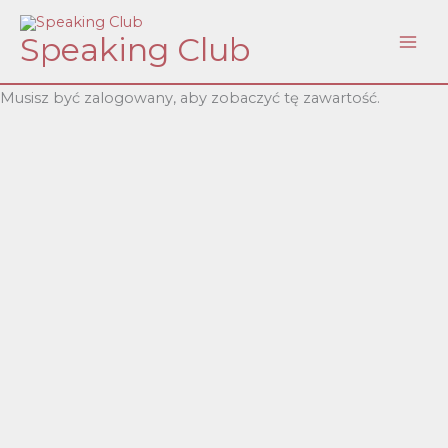
Skip
Speaking Club
to
content
Musisz być zalogowany, aby zobaczyć tę zawartość.