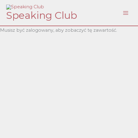
Skip
Speaking Club
to
content
Musisz być zalogowany, aby zobaczyć tę zawartość.