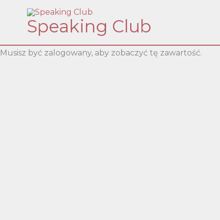
Skip
Speaking Club
to
content
Musisz być zalogowany, aby zobaczyć tę zawartość.