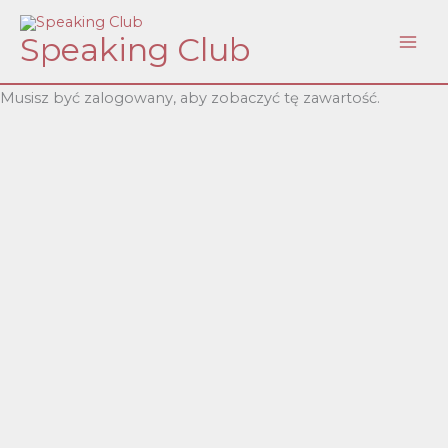
Skip
Speaking Club
to
content
Musisz być zalogowany, aby zobaczyć tę zawartość.