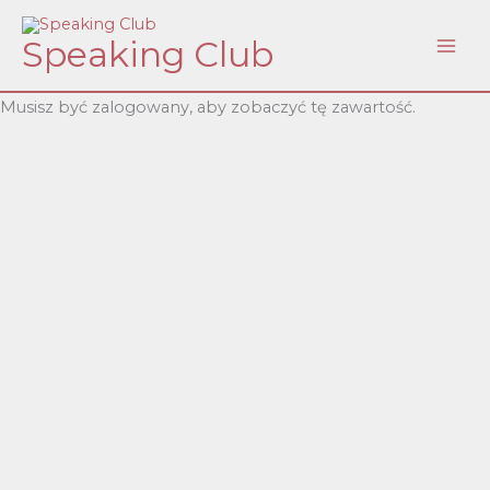
Skip
Speaking Club
to
content
Musisz być zalogowany, aby zobaczyć tę zawartość.