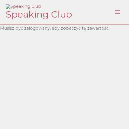
Skip
Speaking Club
to
content
Musisz być zalogowany, aby zobaczyć tę zawartość.