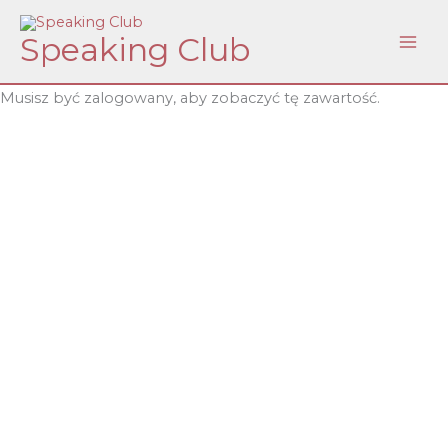
Skip
Speaking Club
to
content
Musisz być zalogowany, aby zobaczyć tę zawartość.