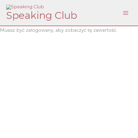
Skip
Speaking Club
to
content
Musisz być zalogowany, aby zobaczyć tę zawartość.