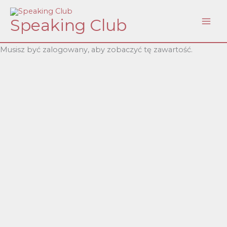
Skip
Speaking Club
to
content
Musisz być zalogowany, aby zobaczyć tę zawartość.